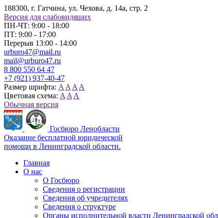
188300, г. Гатчина, ул. Чехова, д. 14а, стр. 2
Версия для слабовидящих
ПН-ЧТ: 9:00 - 18:00
ПТ: 9:00 - 17:00
Перерыв 13:00 - 14:00
urburo47@mail.ru
mail@urburo47.ru
8 800 550 64 47
+7 (921) 937-40-47
Размер шрифта:
A
A
A
A
Цветовая схема:
A
A
A
Обычная версия
Госбюро Ленобласти
Оказание бесплатной юридической
помощи в Ленинградской области.
Главная
О нас
О Госбюро
Сведения о регистрации
Сведения об учредителях
Сведения о структуре
Органы исполнительной власти Ленинградской об