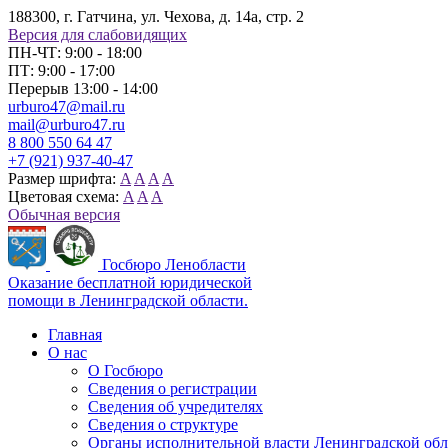
188300, г. Гатчина, ул. Чехова, д. 14а, стр. 2
Версия для слабовидящих
ПН-ЧТ: 9:00 - 18:00
ПТ: 9:00 - 17:00
Перерыв 13:00 - 14:00
urburo47@mail.ru
mail@urburo47.ru
8 800 550 64 47
+7 (921) 937-40-47
Размер шрифта:
A
A
A
A
Цветовая схема:
A
A
A
Обычная версия
Госбюро Ленобласти
Оказание бесплатной юридической
помощи в Ленинградской области.
Главная
О нас
О Госбюро
Сведения о регистрации
Сведения об учредителях
Сведения о структуре
Органы исполнительной власти Ленинградской об