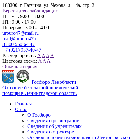
188300, г. Гатчина, ул. Чехова, д. 14а, стр. 2
Версия для слабовидящих
ПН-ЧТ: 9:00 - 18:00
ПТ: 9:00 - 17:00
Перерыв 13:00 - 14:00
urburo47@mail.ru
mail@urburo47.ru
8 800 550 64 47
+7 (921) 937-40-47
Размер шрифта:
A
A
A
A
Цветовая схема:
A
A
A
Обычная версия
Госбюро Ленобласти
Оказание бесплатной юридической
помощи в Ленинградской области.
Главная
О нас
О Госбюро
Сведения о регистрации
Сведения об учредителях
Сведения о структуре
Органы исполнительной власти Ленинградской