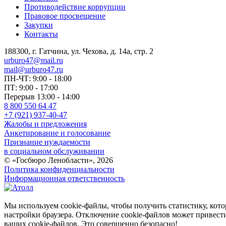
Противодействие коррупции
Правовое просвещение
Закупки
Контакты
188300, г. Гатчина, ул. Чехова, д. 14а, стр. 2
urburo47@mail.ru
mail@urburo47.ru
ПН-ЧТ: 9:00 - 18:00
ПТ: 9:00 - 17:00
Перерыв 13:00 - 14:00
8 800 550 64 47
+7 (921) 937-40-47
Жалобы и предложения
Анкетирование и голосование
Признание нуждаемости
в социальном обслуживании
© «Госбюро Ленобласти», 2026
Политика конфиденциальности
Информационная ответственность
Мы используем cookie-файлы, чтобы получить статистику, кото
настройки браузера. Отключение cookie-файлов может привести 
ваших cookie-файлов. Это совершенно безопасно!