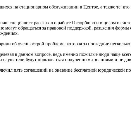
щихся на стационарном обслуживании в Центре, а также те, кто
ь наш специалист рассказал о работе Госюрбюро и в целом о сис
е могут обращаться за правовой поддержкой, разъяснил формы ее
еждениях.
ворили об очень острой проблеме, которая за последние несколь
 целевая в данном вопросе, ведь именно пожилые люди чаще все
аши слушатели будут пользоваться полученными знаниями и не д
ключил пять соглашений на оказание бесплатной юридической п