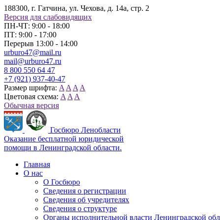
188300, г. Гатчина, ул. Чехова, д. 14а, стр. 2
Версия для слабовидящих
ПН-ЧТ: 9:00 - 18:00
ПТ: 9:00 - 17:00
Перерыв 13:00 - 14:00
urburo47@mail.ru
mail@urburo47.ru
8 800 550 64 47
+7 (921) 937-40-47
Размер шрифта:
A
A
A
A
Цветовая схема:
A
A
A
Обычная версия
Госбюро Ленобласти
Оказание бесплатной юридической
помощи в Ленинградской области.
Главная
О нас
О Госбюро
Сведения о регистрации
Сведения об учредителях
Сведения о структуре
Органы исполнительной власти Ленинградской об