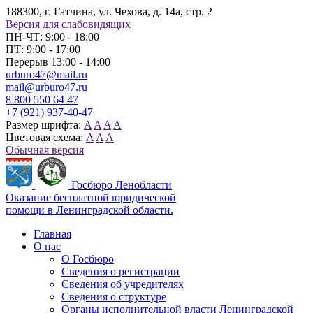
188300, г. Гатчина, ул. Чехова, д. 14а, стр. 2
Версия для слабовидящих
ПН-ЧТ: 9:00 - 18:00
ПТ: 9:00 - 17:00
Перерыв 13:00 - 14:00
urburo47@mail.ru
mail@urburo47.ru
8 800 550 64 47
+7 (921) 937-40-47
Размер шрифта:
A
A
A
A
Цветовая схема:
A
A
A
Обычная версия
Госбюро Ленобласти
Оказание бесплатной юридической
помощи в Ленинградской области.
Главная
О нас
О Госбюро
Сведения о регистрации
Сведения об учредителях
Сведения о структуре
Органы исполнительной власти Ленинградской