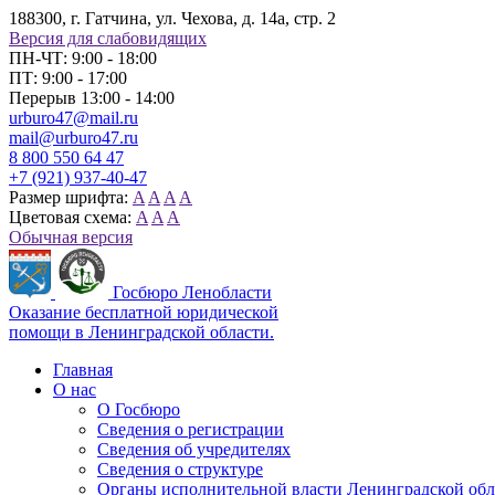
188300, г. Гатчина, ул. Чехова, д. 14а, стр. 2
Версия для слабовидящих
ПН-ЧТ: 9:00 - 18:00
ПТ: 9:00 - 17:00
Перерыв 13:00 - 14:00
urburo47@mail.ru
mail@urburo47.ru
8 800 550 64 47
+7 (921) 937-40-47
Размер шрифта:
A
A
A
A
Цветовая схема:
A
A
A
Обычная версия
Госбюро Ленобласти
Оказание бесплатной юридической
помощи в Ленинградской области.
Главная
О нас
О Госбюро
Сведения о регистрации
Сведения об учредителях
Сведения о структуре
Органы исполнительной власти Ленинградской об