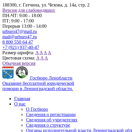
188300, г. Гатчина, ул. Чехова, д. 14а, стр. 2
Версия для слабовидящих
ПН-ЧТ: 9:00 - 18:00
ПТ: 9:00 - 17:00
Перерыв 13:00 - 14:00
urburo47@mail.ru
mail@urburo47.ru
8 800 550 64 47
+7 (921) 937-40-47
Размер шрифта:
A
A
A
A
Цветовая схема:
A
A
A
Обычная версия
Госбюро Ленобласти
Оказание бесплатной юридической
помощи в Ленинградской области.
Главная
О нас
О Госбюро
Сведения о регистрации
Сведения об учредителях
Сведения о структуре
Органы исполнительной власти Ленинградской об