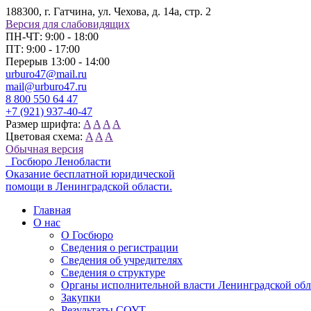
188300, г. Гатчина, ул. Чехова, д. 14а, стр. 2
Версия для слабовидящих
ПН-ЧТ: 9:00 - 18:00
ПТ: 9:00 - 17:00
Перерыв 13:00 - 14:00
urburo47@mail.ru
mail@urburo47.ru
8 800 550 64 47
+7 (921) 937-40-47
Размер шрифта:
A
A
A
A
Цветовая схема:
A
A
A
Обычная версия
Госбюро Ленобласти
Оказание бесплатной юридической
помощи в Ленинградской области.
Главная
О нас
О Госбюро
Сведения о регистрации
Сведения об учредителях
Сведения о структуре
Органы исполнительной власти Ленинградской об
Закупки
Результаты СОУТ