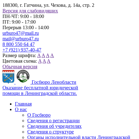
188300, г. Гатчина, ул. Чехова, д. 14а, стр. 2
Версия для слабовидящих
ПН-ЧТ: 9:00 - 18:00
ПТ: 9:00 - 17:00
Перерыв 13:00 - 14:00
urburo47@mail.ru
mail@urburo47.ru
8 800 550 64 47
+7 (921) 937-40-47
Размер шрифта:
A
A
A
A
Цветовая схема:
A
A
A
Обычная версия
Госбюро Ленобласти
Оказание бесплатной юридической
помощи в Ленинградской области.
Главная
О нас
О Госбюро
Сведения о регистрации
Сведения об учредителях
Сведения о структуре
Органы исполнительной власти Ленинградской