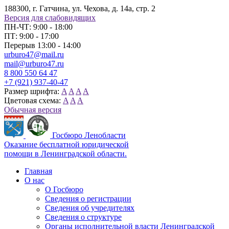
188300, г. Гатчина, ул. Чехова, д. 14а, стр. 2
Версия для слабовидящих
ПН-ЧТ: 9:00 - 18:00
ПТ: 9:00 - 17:00
Перерыв 13:00 - 14:00
urburo47@mail.ru
mail@urburo47.ru
8 800 550 64 47
+7 (921) 937-40-47
Размер шрифта:
A
A
A
A
Цветовая схема:
A
A
A
Обычная версия
Госбюро Ленобласти
Оказание бесплатной юридической
помощи в Ленинградской области.
Главная
О нас
О Госбюро
Сведения о регистрации
Сведения об учредителях
Сведения о структуре
Органы исполнительной власти Ленинградской